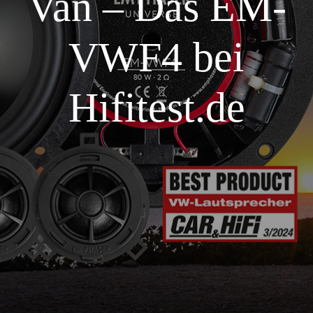
Van – Das EM-
VWF4 bei
Hifitest.de