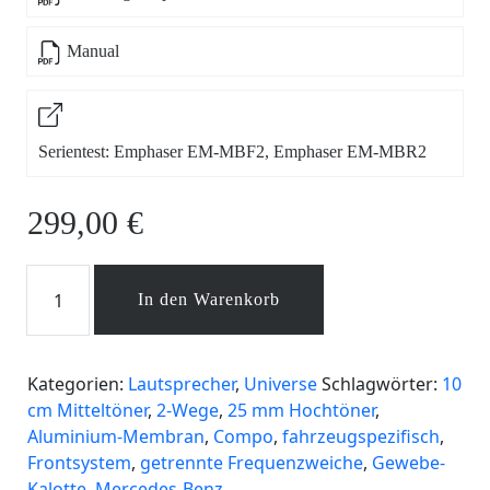
Manual
Serientest: Emphaser EM-MBF2, Emphaser EM-MBR2
299,00
€
EM-
In den Warenkorb
MBF2
Menge
Kategorien:
Lautsprecher
,
Universe
Schlagwörter:
10
cm Mitteltöner
,
2-Wege
,
25 mm Hochtöner
,
Aluminium-Membran
,
Compo
,
fahrzeugspezifisch
,
Frontsystem
,
getrennte Frequenzweiche
,
Gewebe-
Kalotte
,
Mercedes-Benz