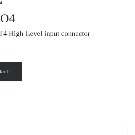
4
SO4
High-Level input connector
nkorb