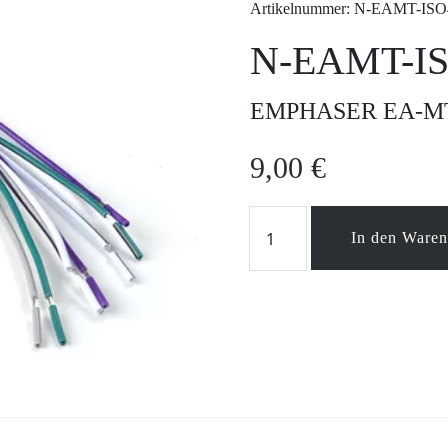
Artikelnummer: N-EAMT-ISO
N-EAMT-I
EMPHASER EA-MT4 
9,00
€
N-
In den Ware
EAMT-
ISO4
Menge