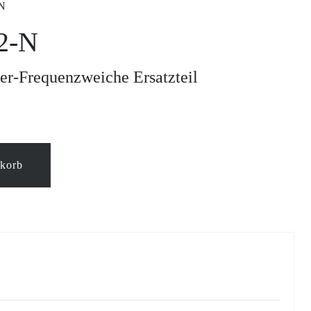
N
2-N
-Frequenzweiche Ersatzteil
nkorb