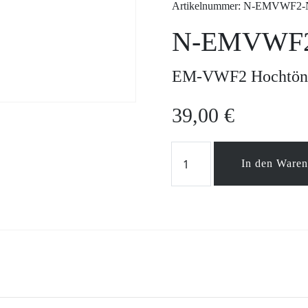
Artikelnummer: N-EMVWF2-
N-EMVWF
EM-VWF2 Hochtöner
39,00
€
N-
In den Ware
EMVWF2-
N
Menge