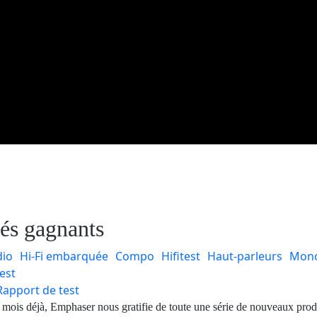
s gagnants
dio
Hi-Fi embarquée
Compo
Hifitest
Haut-parleurs
Mono
est
Rapport de test
mois déjà, Emphaser nous gratifie de toute une série de nouveaux produ